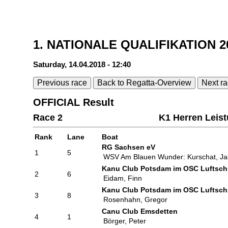
1. NATIONALE QUALIFIKATION 2
Saturday, 14.04.2018 - 12:40
Previous race
Back to Regatta-Overview
Next r
OFFICIAL Result
Race 2
K1 Herren Leis
Rank
Lane
Boat
RG Sachsen eV
1
5
WSV Am Blauen Wunder: Kurschat, J
Kanu Club Potsdam im OSC Luftschif
2
6
Eidam, Finn
Kanu Club Potsdam im OSC Luftschif
3
8
Rosenhahn, Gregor
Canu Club Emsdetten
4
1
Börger, Peter