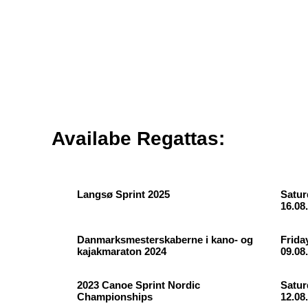
Availabe Regattas:
Langsø Sprint 2025
Satur
16.08
Danmarksmesterskaberne i kano- og
Frida
kajakmaraton 2024
09.08
2023 Canoe Sprint Nordic
Satur
Championships
12.08